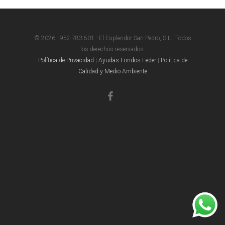
© 2026 - 952 783 501 - El Esplendor San Pedro, S.L.. Todos
los derechos reservados.
Política de Privacidad
|
Ayudas Fondos Feder
|
Política de
Calidad y Medio Ambiente