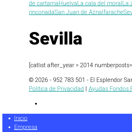
de cartama
Huelva
La cala del moral
La 
rinconada
San Juan de Aznalfarache
Sev
Sevilla
[catlist after_year = 2014 numberposts
© 2026 - 952 783 501 - El Esplendor Sa
Política de Privacidad
|
Ayudas Fondos 
Inicio
Empresa