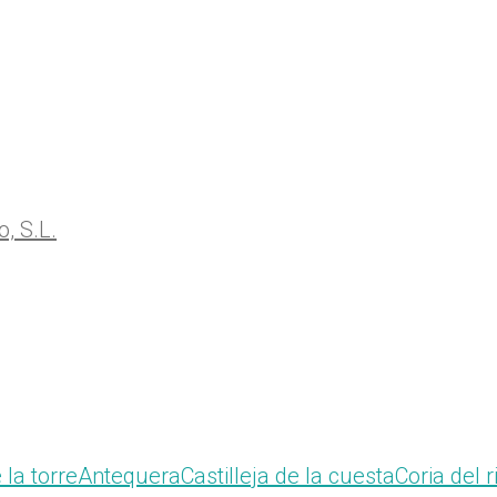
 la torre
Antequera
Castilleja de la cuesta
Coria del r