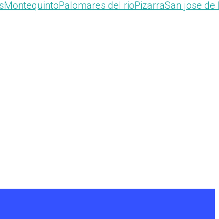
s
Montequinto
Palomares del rio
Pizarra
San jose de 