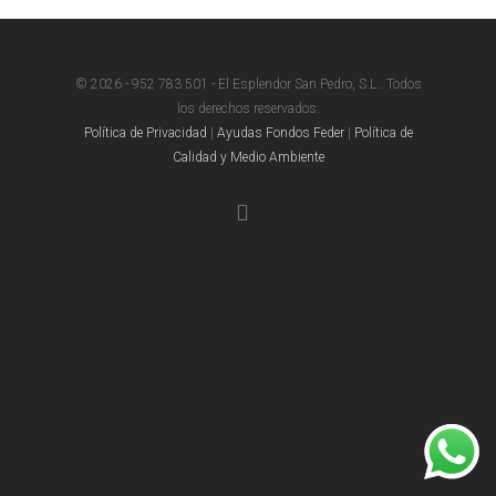
© 2026 - 952 783 501 - El Esplendor San Pedro, S.L.. Todos
los derechos reservados.
Política de Privacidad
|
Ayudas Fondos Feder
|
Política de
Calidad y Medio Ambiente