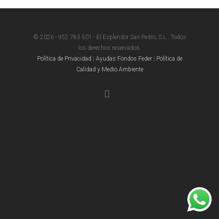
© 2026 - 952 783 501 - El Esplendor San Pedro, S.L.. Todos
los derechos reservados.
Política de Privacidad
|
Ayudas Fondos Feder
|
Política de
Calidad y Medio Ambiente