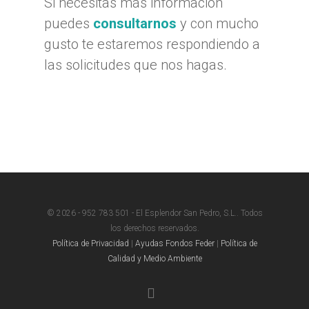
Si necesitas más información
puedes
consultarnos
y con mucho
gusto te estaremos respondiendo a
las solicitudes que nos hagas.
© 2026 - 952 783 501 - El Esplendor San Pedro, S.L.. Todos
los derechos reservados.
Política de Privacidad
|
Ayudas Fondos Feder
|
Política de
Calidad y Medio Ambiente